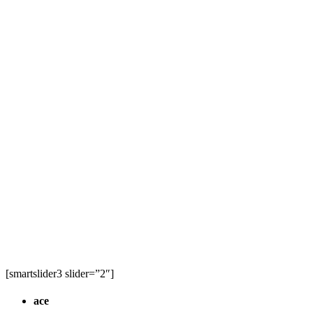
[smartslider3 slider=”2″]
ace