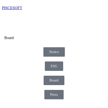
PISCESOFT
Board
Notice
ESG
Board
Press